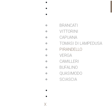
HOME
CHI SIAMO
CAMERE & SUITE
BRANCATI
VITTORINI
CAPUANA
TOMASI DI LAMPEDUSA
PIRANDELLO
VERGA
CAMILLERI
BUFALINO
QUASIMODO
SCIASCIA
SERVIZI
CONTATTI
X